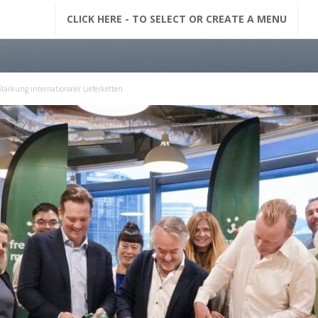
G
CLICK HERE - TO SELECT OR CREATE A MENU
F
M
 Stärkung internationaler Lieferketten
N
a
c
h
r
i