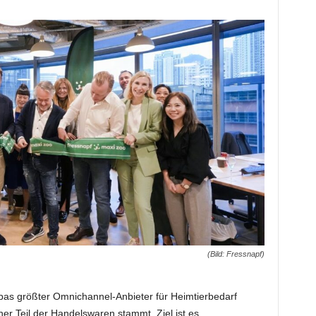
(Bild: Fressnapf)
pas größter Omnichannel-Anbieter für Heimtierbedarf
her Teil der Handelswaren stammt. Ziel ist es,