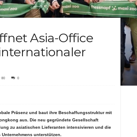
c
h
ffnet Asia-Office
t
internationaler
e
n
80
0
lobale Präsenz und baut ihre Beschaffungsstruktur mit
Hongkong aus. Die neu gegründete Gesellschaft
dung zu asiatischen Lieferanten intensivieren und die
s Unternehmens unterstützen.