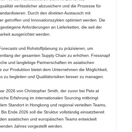
ualität verlässlicher abzusichern und die Prozesse für
andardisieren. Durch den direkten Austausch mit
er getroffen und Innovationszyklen optimiert werden. Die
gestiegene Anforderungen an Lieferketten, die seit der
arkeit ausgerichtet werden.
Forecasts und Rohstoffplanung zu präzisieren, um
z entlang der gesamten Supply Chain zu erhöhen. Fressnapf
iche und langlebige Partnerschaften im asiatischen
zur Produktion bietet dem Unternehmen die Möglichkeit,
ss zu begleiten und Qualitätsrisiken besser zu managen.
uar 2026 von Christopher Smith, der zuvor bei Pets at
che Erfahrung im internationalen Sourcing mitbringt.
alem Standort in Hongkong und regional verteilten Teams,
. Bis Ende 2026 soll die Struktur vollständig einsatzbereit
 den asiatischen und europäischen Teams entwickelt
menden Jahres vorgestellt werden.