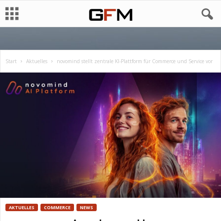
Start
Aktuelles
novomind stellt zentrale KI-Plattform für Commerce und Service vor
AKTUELLES
COMMERCE
NEWS