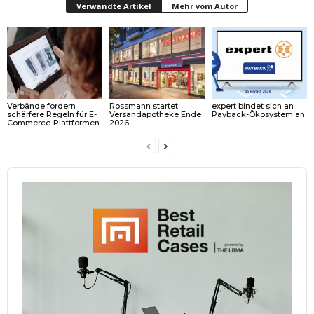
Verwandte Artikel
Mehr vom Autor
Verbände fordern
Rossmann startet
expert bindet sich an
schärfere Regeln für E-
Versandapotheke Ende
Payback-Ökosystem an
Commerce-Plattformen
2026
Audio
Player