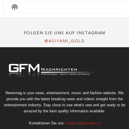
Episode
Episodes
Epis
Show
List
Podcast
Information
FOLGEN SIE UNS AUF INSTAGRAM
@ASIYAMI_GOLD
Newsmag is your news, entertainment, music and fashion website. We
provide you with the latest breaking news and videos straight from the
entertainment industry. Stay close to see what's new and get ready to be
amazed by the best quality information available.
Kontaktieren Sie uns:
contact@yoursite.co