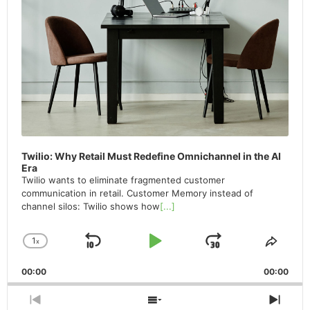
Twilio: Why Retail Must Redefine Omnichannel in the AI
Era
Twilio wants to eliminate fragmented customer
communication in retail. Customer Memory instead of
channel silos: Twilio shows how
[...]
1
x
Skip
Play
Jump
Change
Share
Playback
This
Backward
Pause
Forward
00:00
Rate
00:00
Episo
Previous
Show
Next