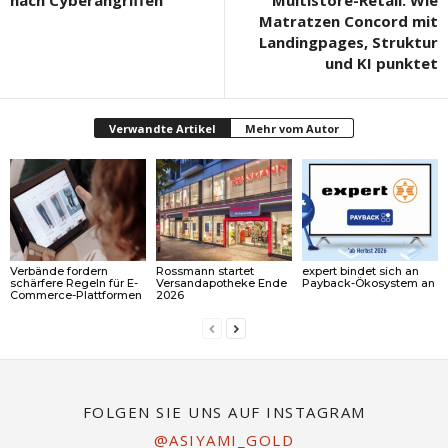
nach Cyberangriffen
Multistore-Retail: Wie
Matratzen Concord mit
Landingpages, Struktur
und KI punktet
Verwandte Artikel
Mehr vom Autor
Verbände fordern
Rossmann startet
expert bindet sich an
schärfere Regeln für E-
Versandapotheke Ende
Payback-Ökosystem an
Commerce-Plattformen
2026
FOLGEN SIE UNS AUF INSTAGRAM
@ASIYAMI_GOLD