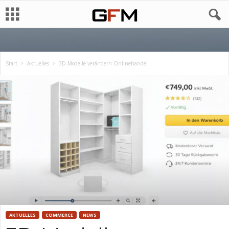
Start
Aktuelles
3D-Modelle verändern Onlinehandel
AKTUELLES
COMMERCE
NEWS