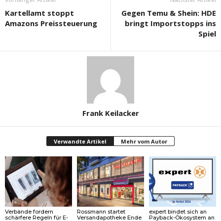
Kartellamt stoppt
Gegen Temu & Shein: HDE
Amazons Preissteuerung
bringt Importstopps ins
Spiel
Frank Keilacker
Verwandte Artikel
Mehr vom Autor
Verbände fordern
Rossmann startet
expert bindet sich an
schärfere Regeln für E-
Versandapotheke Ende
Payback-Ökosystem an