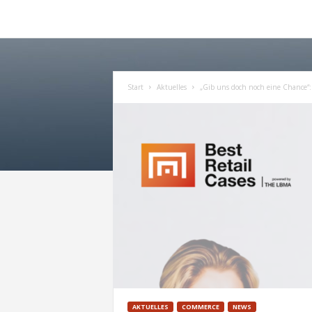
Start
Aktuelles
„Gib uns doch noch eine Chance“: 
AKTUELLES
COMMERCE
NEWS