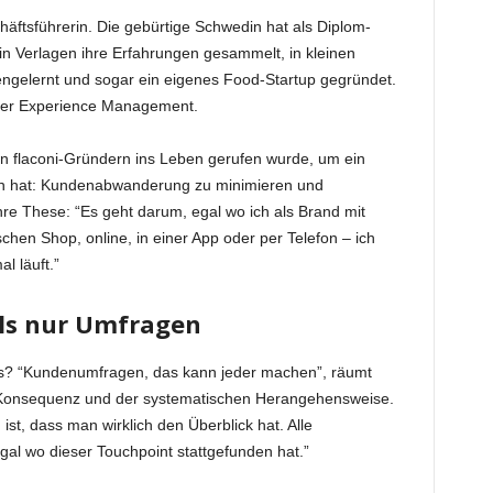
häftsführerin. Die gebürtige Schwedin hat als Diplom-
in Verlagen ihre Erfahrungen gesammelt, in kleinen
nengelernt und sogar ein eigenes Food-Startup gegründet.
tomer Experience Management.
n flaconi-Gründern ins Leben gerufen wurde, um ein
en hat: Kundenabwanderung zu minimieren und
Ihre These: “Es geht darum, egal wo ich als Brand mit
hen Shop, online, in einer App oder per Telefon – ich
l läuft.”
als nur Umfragen
s? “Kundenumfragen, das kann jeder machen”, räumt
er Konsequenz und der systematischen Herangehensweise.
t, dass man wirklich den Überblick hat. Alle
al wo dieser Touchpoint stattgefunden hat.”