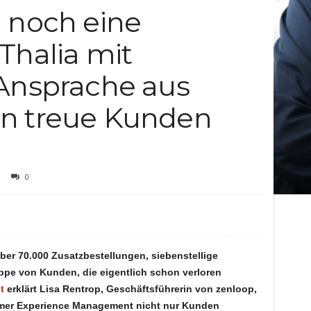
 noch eine
c
Thalia mit
h
 Ansprache aus
t
n treue Kunden
e
n
0
er 70.000 Zusatzbestellungen, siebenstellige
ppe von Kunden, die eigentlich schon verloren
t
erklärt Lisa Rentrop, Geschäftsführerin von zenloop,
mer Experience Management nicht nur Kunden