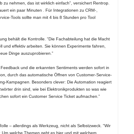
eb zu nehmen, das ist wirklich einfach”, versichert Rentrop.
uert ein paar Minuten . Für Integrationen zu CRM-,
ice-Tools sollte man mit 4 bis 8 Stunden pro Tool
ung behält die Kontrolle. “Die Fachabteilung hat die Macht
l und effektiv arbeiten. Sie können Experimente fahren,
neue Dinge auszuprobieren.”
e Feedback und die erkannten Sentiments werden sofort in
ion, durch das automatische Öffnen von Customer-Service-
ting-Kampagnen. Besonders clever: Die Automation reagiert
zwörter drin sind, wie bei Elektronikprodukten so was wie
chen sofort ein Customer Service Ticket aufmachen.”
 Rolle – allerdings als Werkzeug, nicht als Selbstzweck. “Wir
I: Um welche Themen geht es hier und mit welchem