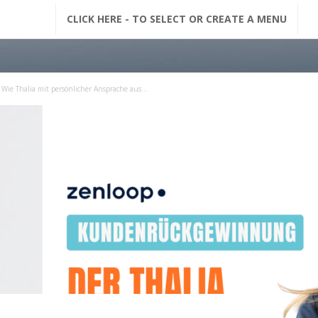
G
CLICK HERE - TO SELECT OR CREATE A MENU
F
M
Wie Thalia mit persönlicher Ansprache aus...
N
a
c
h
r
i