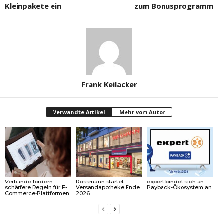
Kleinpakete ein
zum Bonusprogramm
Frank Keilacker
Verwandte Artikel
Mehr vom Autor
Verbände fordern
Rossmann startet
expert bindet sich an
schärfere Regeln für E-
Versandapotheke Ende
Payback-Ökosystem an
Commerce-Plattformen
2026