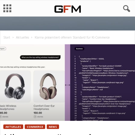
Start
Aktuelles
Klarna präsentiert offenen Standard für KI-Commerce
AKTUELLES
COMMERCE
NEWS