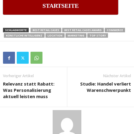
STARTSEITE
SCHLAGWORTE
BEST RETAIL CASES
BEST RETAIL CASES AWARD
COMMERCE
KÜNSTLICHE INTELLIGENZ
LOCATION
MARKETING
TOP STORY
Vorheriger Artikel
Nächster Artikel
Relevanz statt Rabatt:
Studie: Handel verliert
Was Personalisierung
Warenschwerpunkt
aktuell leisten muss