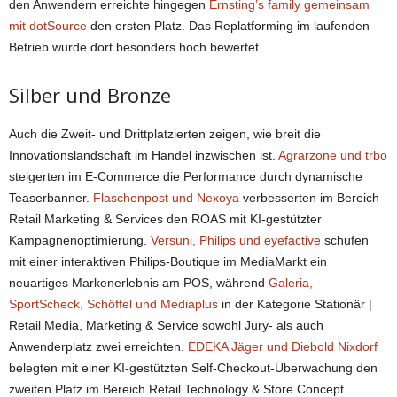
den Anwendern erreichte hingegen
Ernsting’s family gemeinsam
mit dotSource
den ersten Platz. Das Replatforming im laufenden
Betrieb wurde dort besonders hoch bewertet.
Silber und Bronze
Auch die Zweit- und Drittplatzierten zeigen, wie breit die
Innovationslandschaft im Handel inzwischen ist.
Agrarzone und trbo
steigerten im E-Commerce die Performance durch dynamische
Teaserbanner.
Flaschenpost und Nexoya
verbesserten im Bereich
Retail Marketing & Services den ROAS mit KI-gestützter
Kampagnenoptimierung.
Versuni, Philips und eyefactive
schufen
mit einer interaktiven Philips-Boutique im MediaMarkt ein
neuartiges Markenerlebnis am POS, während
Galeria,
SportScheck, Schöffel und Mediaplus
in der Kategorie Stationär |
Retail Media, Marketing & Service sowohl Jury- als auch
Anwenderplatz zwei erreichten.
EDEKA Jäger und Diebold Nixdorf
belegten mit einer KI-gestützten Self-Checkout-Überwachung den
zweiten Platz im Bereich Retail Technology & Store Concept.