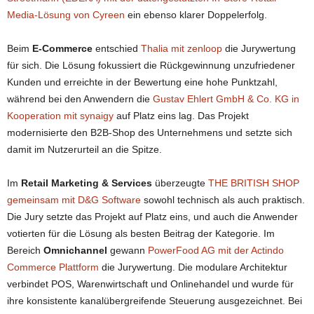
Media-Lösung von Cyreen
ein ebenso klarer Doppelerfolg.
Beim
E-Commerce
entschied
Thalia mit zenloop
die Jurywertung
für sich. Die Lösung fokussiert die Rückgewinnung unzufriedener
Kunden und erreichte in der Bewertung eine hohe Punktzahl,
während bei den Anwendern die
Gustav Ehlert GmbH & Co. KG in
Kooperation mit synaigy
auf Platz eins lag. Das Projekt
modernisierte den B2B-Shop des Unternehmens und setzte sich
damit im Nutzerurteil an die Spitze.
Im
Retail Marketing & Services
überzeugte
THE BRITISH SHOP
gemeinsam mit D&G Software
sowohl technisch als auch praktisch.
Die Jury setzte das Projekt auf Platz eins, und auch die Anwender
votierten für die Lösung als besten Beitrag der Kategorie. Im
Bereich
Omnichannel
gewann
PowerFood AG mit der Actindo
Commerce Plattform
die Jurywertung. Die modulare Architektur
verbindet POS, Warenwirtschaft und Onlinehandel und wurde für
ihre konsistente kanalübergreifende Steuerung ausgezeichnet. Bei