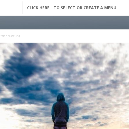
G
CLICK HERE - TO SELECT OR CREATE A MENU
F
M
gitaler Nutzung
N
a
c
h
r
i