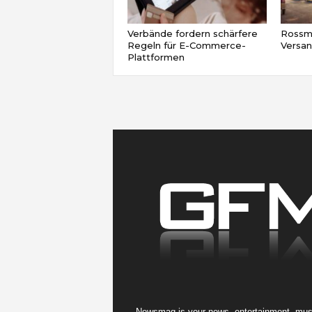
Verbände fordern schärfere
Rossma
Regeln für E-Commerce-
Versa
Plattformen
Newsmag is your news, entertainment, music