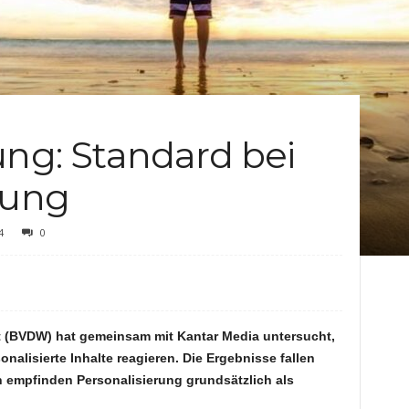
c
h
t
ung: Standard bei
e
zung
n
4
0
t (BVDW) hat gemeinsam mit Kantar Media untersucht,
alisierte Inhalte reagieren. Die Ergebnisse fallen
en empfinden Personalisierung grundsätzlich als