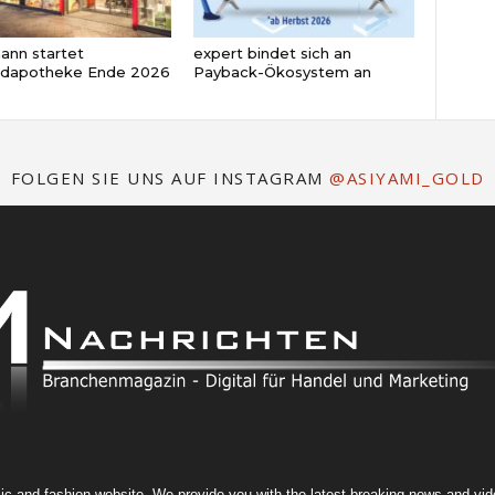
nn startet
expert bindet sich an
ndapotheke Ende 2026
Payback-Ökosystem an
FOLGEN SIE UNS AUF INSTAGRAM
@ASIYAMI_GOLD
 and fashion website. We provide you with the latest breaking news and video