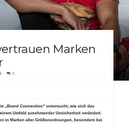
c
h
t
vertrauen Marken
e
r
n
4
0
udie „Brand Connection“ untersucht, wie sich das
 einem Umfeld zunehmender Unsicherheit verändert.
auen in Marken aller Größenordnungen, besonders bei