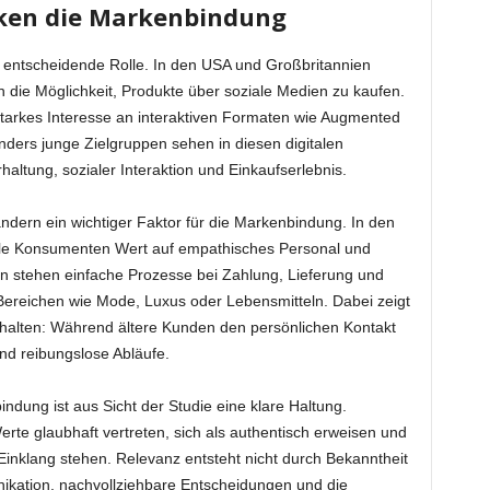
ärken die Markenbindung
ine entscheidende Rolle. In den USA und Großbritannien
n die Möglichkeit, Produkte über soziale Medien zu kaufen.
arkes Interesse an interaktiven Formaten wie Augmented
nders junge Zielgruppen sehen in diesen digitalen
ltung, sozialer Interaktion und Einkaufserlebnis.
Ländern ein wichtiger Faktor für die Markenbindung. In den
iele Konsumenten Wert auf empathisches Personal und
en stehen einfache Prozesse bei Zahlung, Lieferung und
ereichen wie Mode, Luxus oder Lebensmitteln. Dabei zeigt
rhalten: Während ältere Kunden den persönlichen Kontakt
nd reibungslose Abläufe.
ndung ist aus Sicht der Studie eine klare Haltung.
rte glaubhaft vertreten, sich als authentisch erweisen und
Einklang stehen. Relevanz entsteht nicht durch Bekanntheit
ikation, nachvollziehbare Entscheidungen und die