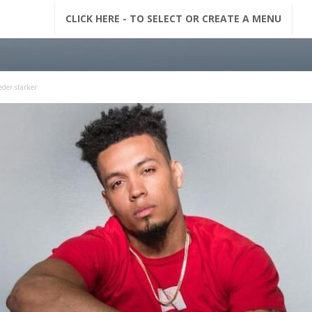
G
CLICK HERE - TO SELECT OR CREATE A MENU
F
M
der stärker
N
a
c
h
r
i