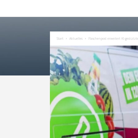
Start
Aktuelles
Flaschenpost erweitert KI-gestütz