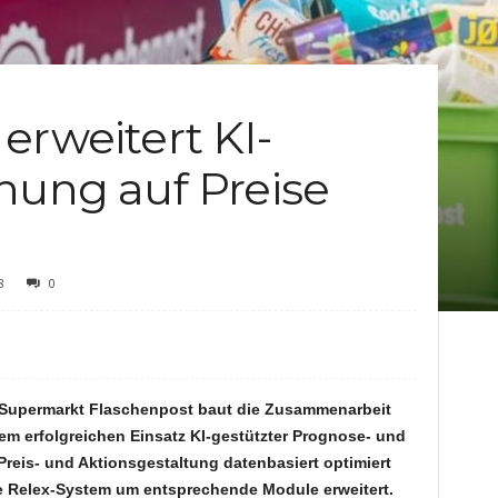
c
h
erweitert KI-
t
nung auf Preise
e
n
8
0
-Supermarkt
Flaschenpost baut die Zusammenarbeit
dem erfolgreichen Einsatz KI-gestützter Prognose- und
eis- und Aktionsgestaltung datenbasiert optimiert
te Relex-System um entsprechende Module erweitert.