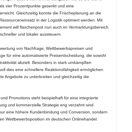
ls vier Prozentpunkte gesenkt und eine
rreicht. Gleichzeitig konnte die Frischeplanung an die
essourceneinsatz in der Logistik optimiert werden. Mit
ment will flaschenpost nun auch im Vermarktungsbereich
schneller und lokaler aussteuern.
Auswertung von Nachfrage, Wettbewerbspreisen und
ge für eine automatisierte Preisentscheidung, die sowohl
raktivität abzielt. Besonders in stark umkämpften
ll dies eine schnellere Reaktionsfähigkeit ermöglichen.
e Angebote zu unterbreiten und gleichzeitig die
nd Promotions steht beispielhaft für eine integrierte
ung und kommerzielle Strategie eng verzahnt sind.
t nur eine höhere Kundenbindung und Conversion, sondern
nen Wettbewerbsposition im deutschen Onlinehandel.