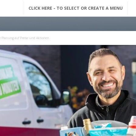
G
CLICK HERE - TO SELECT OR CREATE A MENU
F
M
te Planung auf Preise und Aktionen
N
a
c
h
r
i