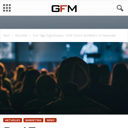
Start
Aktuelles
Drei Tage Digitalwissen: SOM Online Konferenz im November
AKTUELLES
MARKETING
NEWS