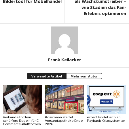
Bildertool für Möbelhandel
als Wachstumstreiber –
wie Stadien das Fan-
Erlebnis optimieren
Frank Keilacker
Verwandte Artikel
Mehr vom Autor
Verbände fordern
Rossmann startet
expert bindet sich an
schärfere Regeln für E-
Versandapotheke Ende
Payback-Ökosystem an
Commerce-Plattformen
2026