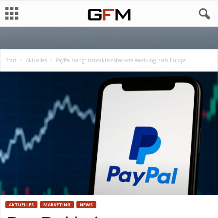
Start
Aktuelles
PayPal bringt transaktionsbasierte Werbung nach Europa
AKTUELLES
MARKETING
NEWS