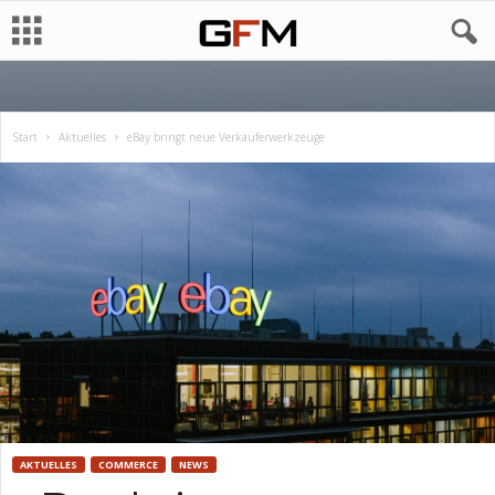
Start
Aktuelles
eBay bringt neue Verkäuferwerkzeuge
AKTUELLES
COMMERCE
NEWS