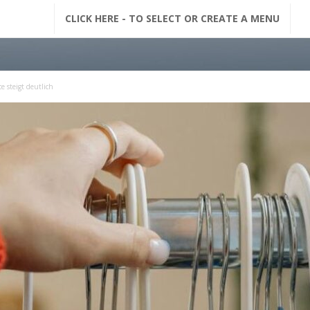
G
CLICK HERE - TO SELECT OR CREATE A MENU
F
M
 steigt deutlich
N
a
c
h
r
i