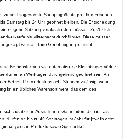
is zu acht sogenannte Shoppingnächte pro Jahr erlauben
is Samstag bis 24 Uhr geöffnet bleiben. Die Entscheidung
s eine eigene Satzung verabschieden müssen. Zusätzlich
bendverkäufe bis Mitternacht durchführen. Diese müssen
 angezeigt werden. Eine Genehmigung ist nicht
neue Betriebsformen wie automatisierte Kleinstsupermärkte
ese dürfen an Werktagen durchgehend geöffnet sein. An
kter Betrieb für mindestens acht Stunden zulässig, wenn
g ist ein übliches Warensortiment, das dem des
en sich zusätzliche Ausnahmen. Gemeinden, die sich als
fen, dürfen an bis zu 40 Sonntagen im Jahr für jeweils acht
gionaltypische Produkte sowie Sportartikel.