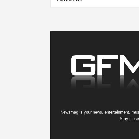
Newsmag is your news, entertainment, music
Stay close