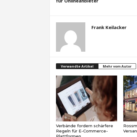
für Onlineanbieter
Frank Keilacker
Verwandte Artikel
Mehr vom Autor
Verbände fordern schärfere
Rossma
Regeln für E-Commerce-
Versa
Plattformen