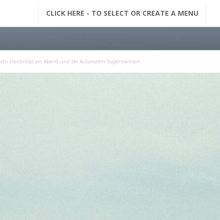
G
CLICK HERE - TO SELECT OR CREATE A MENU
F
M
Mehr Flexibilität am Abend und bei Automaten-Supermärkten
N
a
c
h
r
i