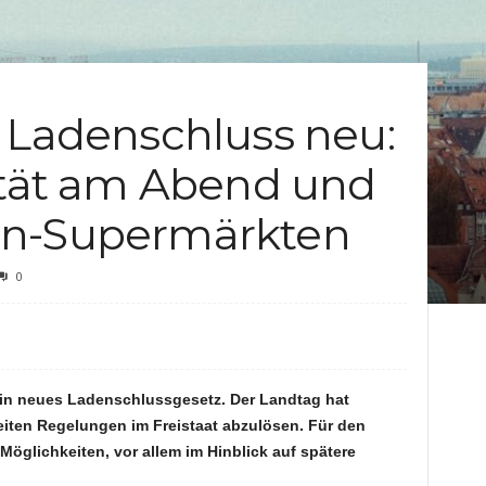
c
h
 Ladenschluss neu:
t
ität am Abend und
e
en-Supermärkten
n
0
ein neues Ladenschlussgesetz. Der Landtag hat
iten Regelungen im Freistaat abzulösen. Für den
öglichkeiten, vor allem im Hinblick auf spätere