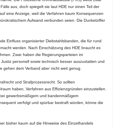
älle aus, doch spiegelt sie laut HDE nur einen Teil der
n auf eine Anzeige, weil die Verfahren kaum Konsequenzen
 bürokratischem Aufwand verbunden seien. Die Dunkelziffer
e Einfluss organisierter Diebstahlsbanden, die für rund
 gemacht werden. Nach Einschätzung des HDE braucht es
hmen. Zwar haben die Regierungsparteien im
d Justiz personell sowie technisch besser auszustatten und
te gehen dem Verband aber nicht weit genug.
afrecht und Strafprozessrecht. So sollten
elraum haben, Verfahren aus Effizienzgründen einzustellen.
n bei gewerbsmäßigem und bandenmäßigem
sequent verfolgt und spürbar bestraft würden, könne die
eber bisher kaum auf die Hinweise des Einzelhandels