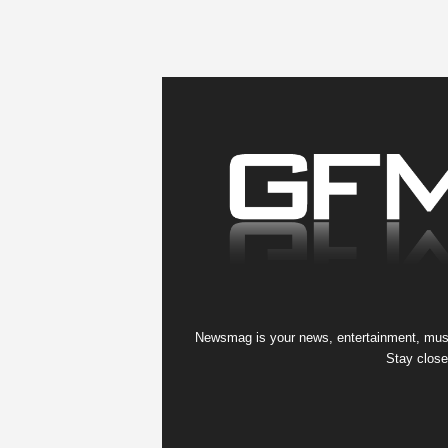
Newsmag is your news, entertainment, music
Stay close