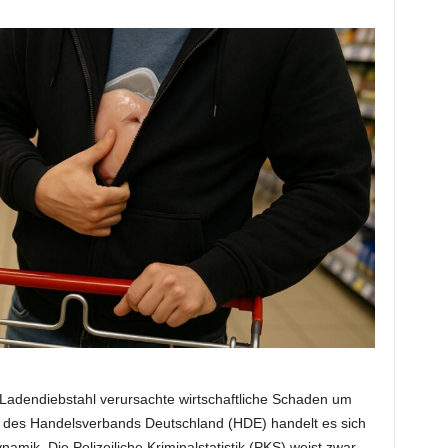
 Ladendiebstahl verursachte wirtschaftliche Schaden um
 des Handelsverbands Deutschland (HDE) handelt es sich
amik. Die Polizeiliche Kriminalstatistik (PKS) weist zwar