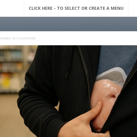
G
CLICK HERE - TO SELECT OR CREATE A MENU
F
M
dschäden im Einzelhandel
N
a
c
h
r
i