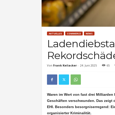
AKTUELLES
COMMERCE
NEWS
Ladendiebsta
Rekordschäde
Von
Frank Keilacker
-
24. Juni 2025
65
Waren im Wert von fast drei Milliarde
Geschäften verschwunden. Das zeigt d
EHI. Besonders besorgniserregend: Ein
organisierter Kriminalität.