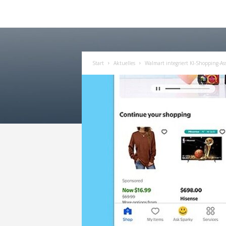
Start
Aktuelles
Walmart integriert KI-Shopping-Ass