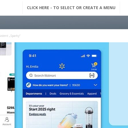
G
CLICK HERE - TO SELECT OR CREATE A MENU
F
M
istent „Sparky“
N
a
c
h
r
i