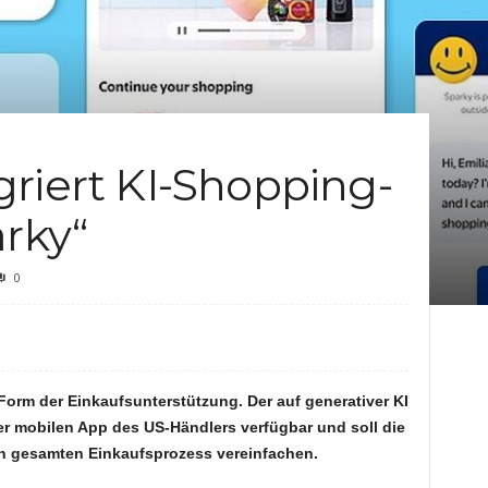
c
h
t
riert KI-Shopping-
e
arky“
n
0
Form der Einkaufsunterstützung. Der auf generativer KI
der mobilen App des US-Händlers verfügbar und soll die
n gesamten Einkaufsprozess vereinfachen.