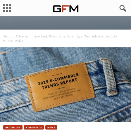
Start
Aktuelles
Lieferfrust, KI-Wünsche, Social Hype: Was Onlinekäufer 2025
wirklich wollen
AKTUELLES
COMMERCE
NEWS