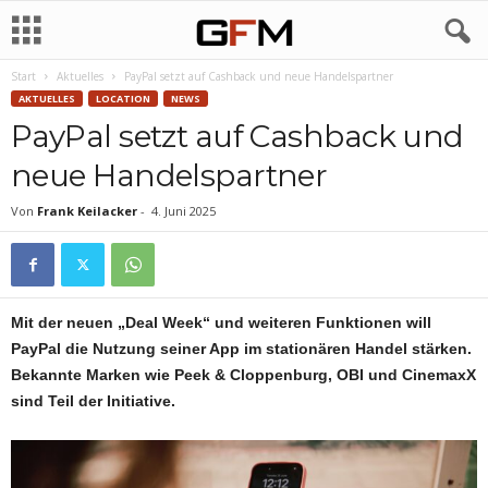
Start
Aktuelles
PayPal setzt auf Cashback und neue Handelspartner
AKTUELLES
LOCATION
NEWS
PayPal setzt auf Cashback und
neue Handelspartner
Von
Frank Keilacker
-
4. Juni 2025
Mit der neuen „Deal Week“ und weiteren Funktionen will
PayPal die Nutzung seiner App im stationären Handel stärken.
Bekannte Marken wie Peek & Cloppenburg, OBI und CinemaxX
sind Teil der Initiative.