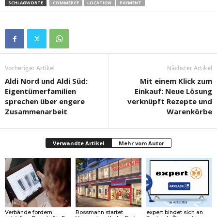
SCHLAGWORTE
COMMERCE
LOCATION
PAYMENT
Vorheriger Artikel
Nächster Artikel
Aldi Nord und Aldi Süd:
Mit einem Klick zum
Eigentümerfamilien
Einkauf: Neue Lösung
sprechen über engere
verknüpft Rezepte und
Zusammenarbeit
Warenkörbe
Verwandte Artikel
Mehr vom Autor
Verbände fordern
Rossmann startet
expert bindet sich an