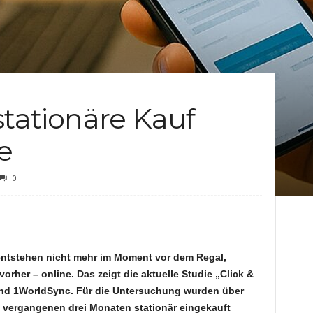
c
h
t
stationäre Kauf
e
e
n
0
entstehen nicht mehr im Moment vor dem Regal,
her – online. Das zeigt die aktuelle Studie „Click &
nd 1WorldSync. Für die Untersuchung wurden über
 vergangenen drei Monaten stationär eingekauft