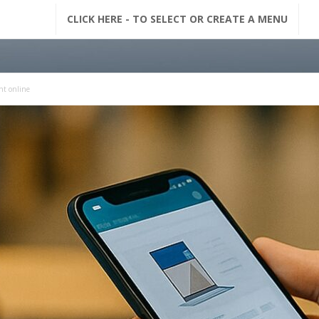
G
CLICK HERE - TO SELECT OR CREATE A MENU
F
M
nt online
N
a
c
h
r
i