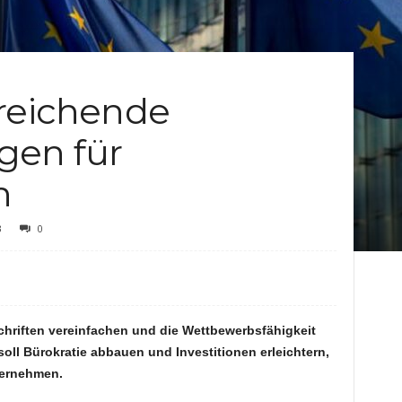
c
h
treichende
t
gen für
e
n
n
3
0
hriften vereinfachen und die Wettbewerbsfähigkeit
ll Bürokratie abbauen und Investitionen erleichtern,
ternehmen.