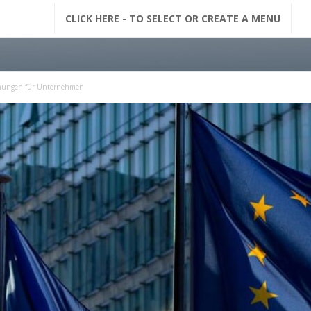
G
CLICK HERE - TO SELECT OR CREATE A MENU
F
M
achungen für Unternehmen
N
a
c
h
r
i