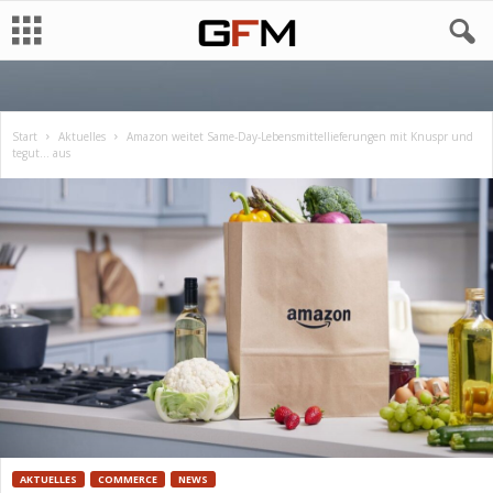
Start
Aktuelles
Amazon weitet Same-Day-Lebensmittellieferungen mit Knuspr und
tegut… aus
AKTUELLES
COMMERCE
NEWS