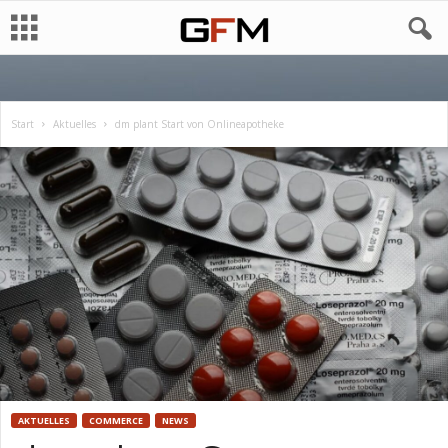
Start
Aktuelles
dm plant Start von Onlineapotheke
AKTUELLES
COMMERCE
NEWS